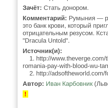
Зачёт:
Стать донором.
Комментарий:
Румыния — ро
это банк крови, который приг
отрицательным резусом. Кст
"Dracula Untold".
Источник(и):
1. http://www.theverge.com/tld
romania-pay-with-blood-wu-ta
2. http://adsoftheworld.com/
Автор:
Иван Карбовник
(Льв
!