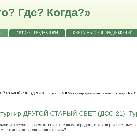
о? Где? Когда?»
Ы
АВТОРЫ И РЕДАКТОРЫ
КНИГА ЖАЛОБ И ПРЕДЛОЖЕНИЙ
УГОЙ СТАРЫЙ СВЕТ (ДСС-21).
»
Тур 3
» VIII Международный синхронный турнир ДРУГО
 турнир ДРУГОЙ СТАРЫЙ СВЕТ (ДСС-21). Тур
ыли истреблены рослым воинственным народом, с тех пор известным ка
о мы заменили на «инопланетянин»?