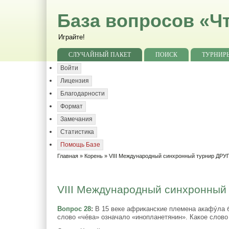
База вопросов «Чт
Играйте!
СЛУЧАЙНЫЙ ПАКЕТ
ПОИСК
ТУРНИР
Войти
Лицензия
Благодарности
Формат
Замечания
Статистика
Помощь Базе
Главная
»
Корень
»
VIII Международный синхронный турнир ДР
VIII Международный синхронный
Вопрос 28
:
В 15 веке африканские племена акафýла б
слово «чéва» означало «инопланетянин». Какое слов