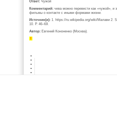
Ответ:
Чужой
Комментарий:
чева можно перевести как «чужой», и 
фильмы о контакте с иными формами жизни.
Источник(и):
1. https://ru.wikipedia.org/wiki/Малави 2. S
10. Р. 46–69.
Автор:
Евгений Кононенко (Москва).
!