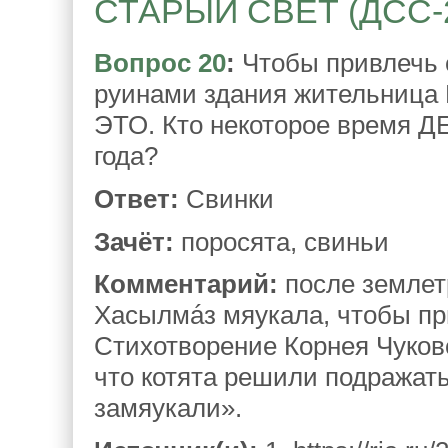
СТАРЫЙ СВЕТ (ДСС-21)
Вопрос 20
:
Чтобы привлечь 
руинами здания жительница
ЭТО. Кто некоторое время Д
года?
Ответ:
Свинки
Зачёт:
поросята, свиньи
Комментарий:
после землет
Хасылмáз мяукала, чтобы пр
Стихотворение Корнея Чуковс
что котята решили подражать
замяукали».