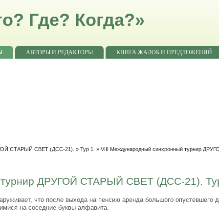
о? Где? Когда?»
Ы
АВТОРЫ И РЕДАКТОРЫ
КНИГА ЖАЛОБ И ПРЕДЛОЖЕНИЙ
УГОЙ СТАРЫЙ СВЕТ (ДСС-21).
»
Тур 1.
» VIII Международный синхронный турнир ДРУГО
 турнир ДРУГОЙ СТАРЫЙ СВЕТ (ДСС-21). Тур 
руживает, что после выхода на пенсию аренда большого опустевшего 
имися на соседние буквы алфавита.