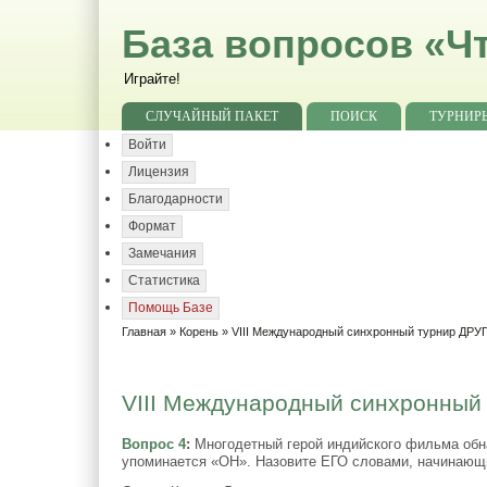
База вопросов «Чт
Играйте!
СЛУЧАЙНЫЙ ПАКЕТ
ПОИСК
ТУРНИР
Войти
Лицензия
Благодарности
Формат
Замечания
Статистика
Помощь Базе
Главная
»
Корень
»
VIII Международный синхронный турнир ДР
VIII Международный синхронный
Вопрос 4
:
Многодетный герой индийского фильма обна
упоминается «ОН». Назовите ЕГО словами, начинающ