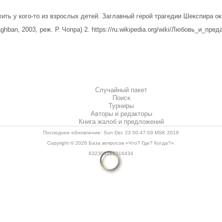
ть у кого-то из взрослых детей. Заглавный герой трагедии Шекспира ок
an, 2003, реж. Р. Чопра) 2. https://ru.wikipedia.org/wiki/Любовь_и_преда
Случайный пакет
Поиск
Турниры
Авторы и редакторы
Книга жалоб и предложений
Последнее обновление: Sun Dec 23 00:47:09 MSK 2018
Copyright © 2026
База вопросов «Что? Где? Когда?»
.
632305222316434