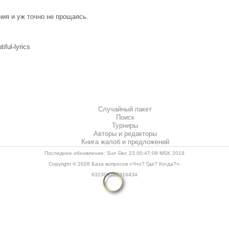
ния и уж точно не прощаясь.
iful-lyrics
Случайный пакет
Поиск
Турниры
Авторы и редакторы
Книга жалоб и предложений
Последнее обновление: Sun Dec 23 00:47:09 MSK 2018
Copyright © 2026
База вопросов «Что? Где? Когда?»
.
632305222316434