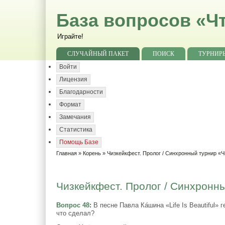
База вопросов «Чт
Играйте!
СЛУЧАЙНЫЙ ПАКЕТ
ПОИСК
ТУРНИР
Войти
Лицензия
Благодарности
Формат
Замечания
Статистика
Помощь Базе
Главная
»
Корень
»
Чизкейкфест. Пролог / Синхронный турнир «Ч
Чизкейкфест. Пролог / Синхронны
Вопрос 48
:
В песне Павла Ка́шина «Life Is Beautiful»
что сделал?