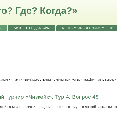
о? Где? Когда?»
Ы
АВТОРЫ И РЕДАКТОРЫ
КНИГА ЖАЛОБ И ПРЕДЛОЖЕНИЙ
изкейк»
»
Тур 4
» Чизкейкфест. Пролог / Синхронный турнир «Чизкейк». Тур 4. Вопрос 4
й турнир «Чизкейк». Тур 4. Вопрос 48
 герой напивается виски — видимо, с горя, потому что ловкий карманник