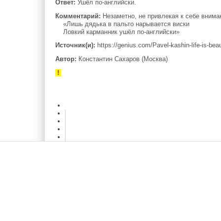
Ответ:
Ушёл по-английски.
Комментарий:
Незаметно, не привлекая к себе внима
«Лишь дядька в пальто нарывается виски
Ловкий карманник ушёл по-английски»
Источник(и):
https://genius.com/Pavel-kashin-life-is-beaut
Автор:
Константин Сахаров (Москва)
!