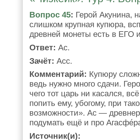
Вопрос 45
:
Герой Акунина, н
слишком крупная купюра, вс
древней монеты есть в ЕГО 
Ответ:
Ас.
Зачёт:
Асс.
Комментарий:
Купюру сложн
ведь нужно много сдачи. Гер
чего тот царь ни касался, вс
попить ему, убогому, при так
возможности». Ас — древнер
подумать ещё и про Агасфе́ра
Источник(и):