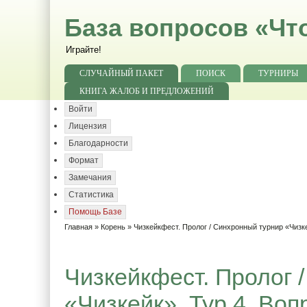
База вопросов «Чт
Играйте!
СЛУЧАЙНЫЙ ПАКЕТ
ПОИСК
ТУРНИРЫ
КНИГА ЖАЛОБ И ПРЕДЛОЖЕНИЙ
Войти
Лицензия
Благодарности
Формат
Замечания
Статистика
Помощь Базе
Главная
»
Корень
»
Чизкейкфест. Пролог / Синхронный турнир «Чизк
Чизкейкфест. Пролог 
«Чизкейк». Тур 4. Воп