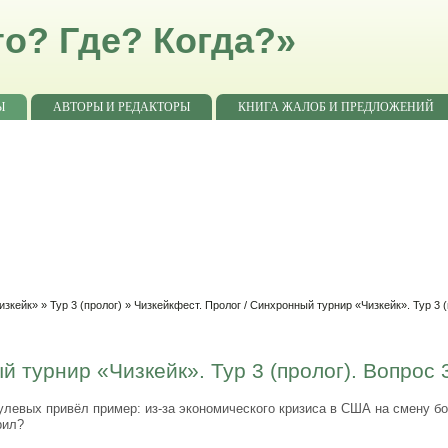
о? Где? Когда?»
Ы
АВТОРЫ И РЕДАКТОРЫ
КНИГА ЖАЛОБ И ПРЕДЛОЖЕНИЙ
изкейк»
»
Тур 3 (пролог)
» Чизкейкфест. Пролог / Синхронный турнир «Чизкейк». Тур 3 (
й турнир «Чизкейк». Тур 3 (пролог). Вопрос 
улевых привёл пример: из-за экономического кризиса в США на смену 
рил?