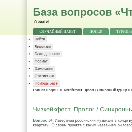
База вопросов «Чт
Играйте!
СЛУЧАЙНЫЙ ПАКЕТ
ПОИСК
ТУРНИР
Войти
Лицензия
Благодарности
Формат
Замечания
Статистика
Помощь Базе
Главная
»
Корень
»
Чизкейкфест. Пролог / Синхронный турнир «Ч
Чизкейкфест. Пролог / Синхронны
Вопрос 34
:
Известный российский музыкант в конце н
квартеты. О своём проекте с каким названием он гово