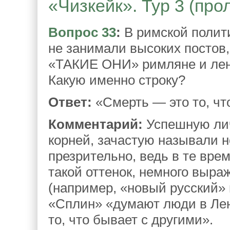
«Чизкейк». Тур 3 (про
Вопрос 33
:
В римской полити
не занимали высоких посто
«ТАКИЕ ОНИ» римляне и лен
Какую именно строку?
Ответ:
«Смерть — это то, чт
Комментарий:
Успешную лич
корней, зачастую называли 
презрительно, ведь в те вре
такой оттенок, немного выр
(например, «новый русский» 
«Сплин» «думают люди в Лен
то, что бывает с другими».