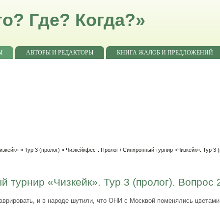
о? Где? Когда?»
Ы
АВТОРЫ И РЕДАКТОРЫ
КНИГА ЖАЛОБ И ПРЕДЛОЖЕНИЙ
изкейк»
»
Тур 3 (пролог)
» Чизкейкфест. Пролог / Синхронный турнир «Чизкейк». Тур 3 (
й турнир «Чизкейк». Тур 3 (пролог). Вопрос 
аврировать, и в народе шутили, что ОНИ с Москвой поменялись цветами