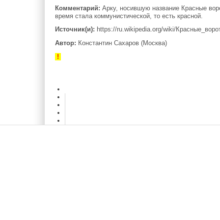
Комментарий:
Арку, носившую название Красные ворот
время стала коммунистической, то есть красной.
Источник(и):
https://ru.wikipedia.org/wiki/Красные_воро
Автор:
Константин Сахаров (Москва)
!