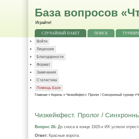
База вопросов «Чт
Играйте!
СЛУЧАЙНЫЙ ПАКЕТ
ПОИСК
ТУРНИР
Войти
Лицензия
Благодарности
Формат
Замечания
Статистика
Помощь Базе
Главная
»
Корень
»
Чизкейкфест. Пролог / Синхронный турнир «Ч
Чизкейкфест. Пролог / Синхронны
Вопрос 26
:
До сноса в конце 1920-х ИХ успели отрест
Ответ:
Красные ворота.