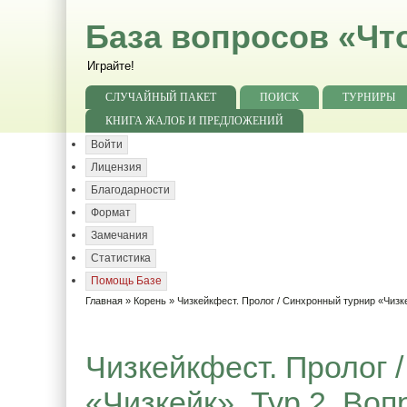
База вопросов «Чт
Играйте!
СЛУЧАЙНЫЙ ПАКЕТ
ПОИСК
ТУРНИРЫ
КНИГА ЖАЛОБ И ПРЕДЛОЖЕНИЙ
Войти
Лицензия
Благодарности
Формат
Замечания
Статистика
Помощь Базе
Главная
»
Корень
»
Чизкейкфест. Пролог / Синхронный турнир «Чизк
Чизкейкфест. Пролог 
«Чизкейк». Тур 2. Воп