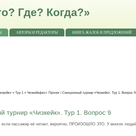
о? Где? Когда?»
Ы
АВТОРЫ И РЕДАКТОРЫ
КНИГА ЖАЛОБ И ПРЕДЛОЖЕНИЙ
изкейк»
»
Тур 1
» Чизкейкфест. Пролог / Синхронный турнир «Чизкейк». Тур 1. Вопрос 9
й турнир «Чизкейк». Тур 1. Вопрос 9
о, если пассажир её читает, вероятно, ПРОИЗОШЛО ЭТО. У многих люд