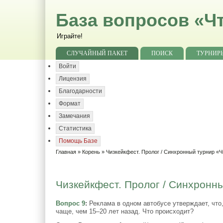
База вопросов «Чт
Играйте!
СЛУЧАЙНЫЙ ПАКЕТ
ПОИСК
ТУРНИР
Войти
Лицензия
Благодарности
Формат
Замечания
Статистика
Помощь Базе
Главная
»
Корень
»
Чизкейкфест. Пролог / Синхронный турнир «Ч
Чизкейкфест. Пролог / Синхронны
Вопрос 9
:
Реклама в одном автобусе утверждает, чт
чаще, чем 15–20 лет назад. Что происходит?