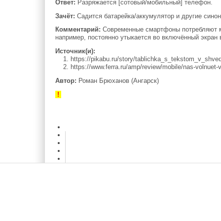
Ответ:
Разряжается [сотовый/мобильный] телефон.
Зачёт:
Садится батарейка/аккумулятор и другие сино
Комментарий:
Современные смартфоны потребляют мн
например, постоянно утыкается во включённый экран 
Источник(и):
1. https://pikabu.ru/story/tablichka_s_tekstom_v_shv
2. https://www.ferra.ru/amp/review/mobile/nas-volnuet-v
Автор:
Роман Брюханов (Ангарск)
!