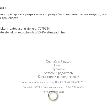
нимы.
ого ресурсов и разряжаются гораздо быстрее, чем старые модели, осо
в транспорте.
edskom_avtobuse_ulyibnula_7979834
-telefonakh-ne-to-zhe-chto-10-15-let-nazad.htm
Случайный пакет
Поиск
Турниры
Авторы и редакторы
Книга жалоб и предложений
Последнее обновление: Sun Dec 23 00:47:09 MSK 2018
Copyright © 2026
База вопросов «Что? Где? Когда?»
.
632305222316434