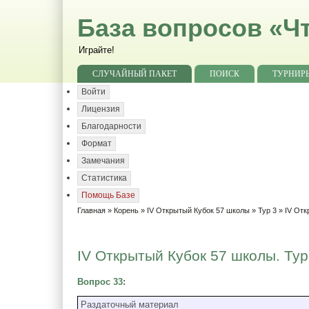
База вопросов «Чт
Играйте!
СЛУЧАЙНЫЙ ПАКЕТ
ПОИСК
ТУРНИР
Войти
Лицензия
Благодарности
Формат
Замечания
Статистика
Помощь Базе
Главная
»
Корень
»
IV Открытый Кубок 57 школы
»
Тур 3
» IV Отк
IV Открытый Кубок 57 школы. Тур
Вопрос 33
:
Раздаточный материал