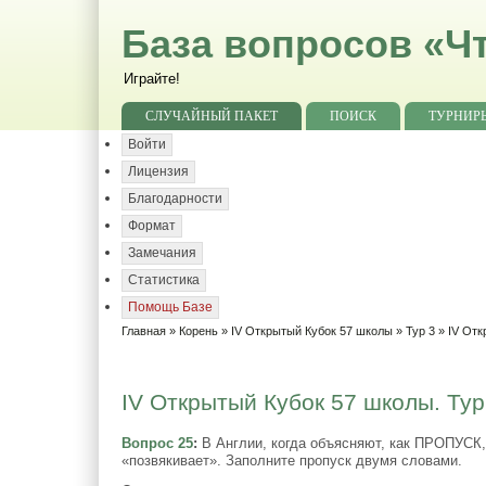
База вопросов «Чт
Играйте!
СЛУЧАЙНЫЙ ПАКЕТ
ПОИСК
ТУРНИР
Войти
Лицензия
Благодарности
Формат
Замечания
Статистика
Помощь Базе
Главная
»
Корень
»
IV Открытый Кубок 57 школы
»
Тур 3
» IV Отк
IV Открытый Кубок 57 школы. Тур
Вопрос 25
:
В Англии, когда объясняют, как ПРОПУСК,
«позвякивает». Заполните пропуск двумя словами.