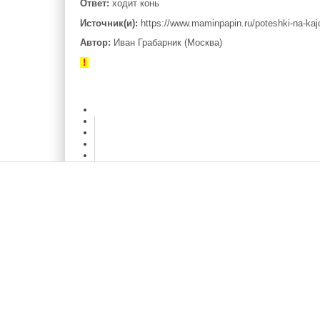
Ответ:
ходит конь
Источник(и):
https://www.maminpapin.ru/poteshki-na-kajd
Автор:
Иван Грабарник (Москва)
!